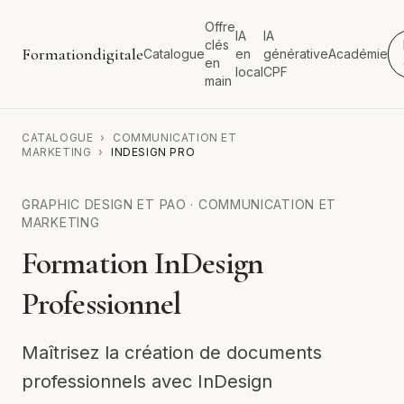
Offre
IA
IA
clés
Formationdigitale
Catalogue
en
générative
Académie
en
local
CPF
main
CATALOGUE
›
COMMUNICATION ET
MARKETING
›
INDESIGN PRO
GRAPHIC DESIGN ET PAO
·
COMMUNICATION ET
MARKETING
Formation InDesign
Professionnel
Maîtrisez la création de documents
professionnels avec InDesign