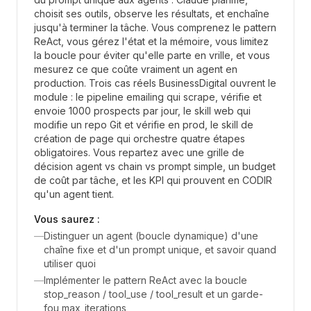
choisit ses outils, observe les résultats, et enchaîne
jusqu'à terminer la tâche. Vous comprenez le pattern
ReAct, vous gérez l'état et la mémoire, vous limitez
la boucle pour éviter qu'elle parte en vrille, et vous
mesurez ce que coûte vraiment un agent en
production. Trois cas réels BusinessDigital ouvrent le
module : le pipeline emailing qui scrape, vérifie et
envoie 1000 prospects par jour, le skill web qui
modifie un repo Git et vérifie en prod, le skill de
création de page qui orchestre quatre étapes
obligatoires. Vous repartez avec une grille de
décision agent vs chain vs prompt simple, un budget
de coût par tâche, et les KPI qui prouvent en CODIR
qu'un agent tient.
Vous saurez :
—
Distinguer un agent (boucle dynamique) d'une
chaîne fixe et d'un prompt unique, et savoir quand
utiliser quoi
—
Implémenter le pattern ReAct avec la boucle
stop_reason / tool_use / tool_result et un garde-
fou max_iterations