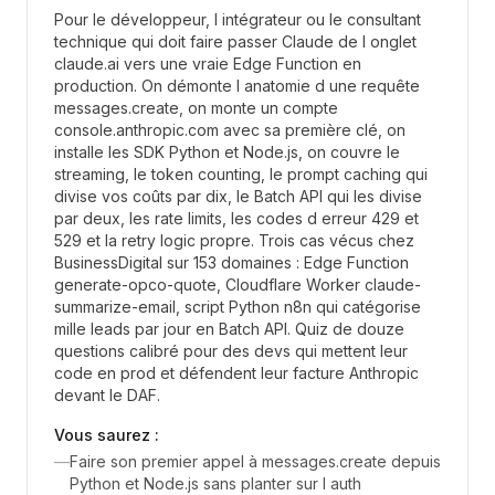
Pour le développeur, l intégrateur ou le consultant
technique qui doit faire passer Claude de l onglet
claude.ai vers une vraie Edge Function en
production. On démonte l anatomie d une requête
messages.create, on monte un compte
console.anthropic.com avec sa première clé, on
installe les SDK Python et Node.js, on couvre le
streaming, le token counting, le prompt caching qui
divise vos coûts par dix, le Batch API qui les divise
par deux, les rate limits, les codes d erreur 429 et
529 et la retry logic propre. Trois cas vécus chez
BusinessDigital sur 153 domaines : Edge Function
generate-opco-quote, Cloudflare Worker claude-
summarize-email, script Python n8n qui catégorise
mille leads par jour en Batch API. Quiz de douze
questions calibré pour des devs qui mettent leur
code en prod et défendent leur facture Anthropic
devant le DAF.
Vous saurez :
—
Faire son premier appel à messages.create depuis
Python et Node.js sans planter sur l auth