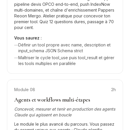
pipeline devis OPCO end-to-end, push IndexNow
multi-domaines, et chaîne d'enrichissement Pappers
Reoon Mergo. Atelier pratique pour concevoir ton
premier tool. Quiz 12 questions dures, passage à 70
pour cent.
Vous saurez :
—
Définir un tool propre avec name, description et
input_schema JSON Schema strict
—
Maîtriser le cycle tool_use puis tool_result et gérer
les tools multiples en parallèle
Module
08
2h
Agents et workflows multi-étapes
Concevoir, mesurer et tenir en production des agents
Claude qui agissent en boucle
Le module le plus avancé du parcours. Vous passez
du prompt unique aux agents : Claude planifie,